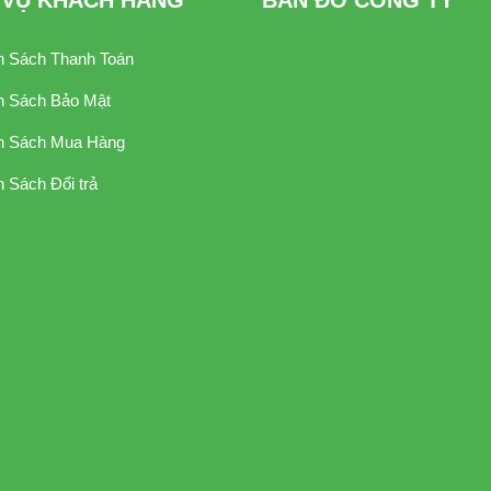
 VỤ KHÁCH HÀNG
BẢN ĐỒ CÔNG TY
h Sách Thanh Toán
h Sách Bảo Mật
h Sách Mua Hàng
 Sách Đổi trả