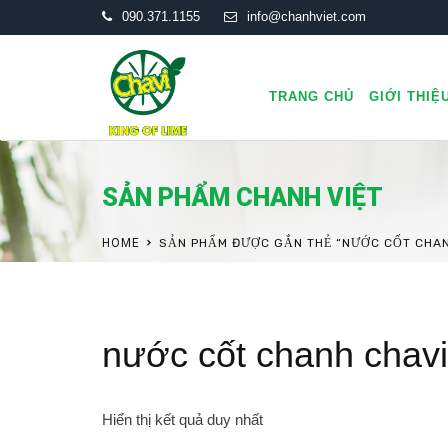
090.371.1155
info@chanhviet.com
TRANG CHỦ
GIỚI THIỆ
SẢN PHẨM CHANH VIỆT
HOME
SẢN PHẨM ĐƯỢC GẮN THẺ “NƯỚC CỐT CHAN
nước cốt chanh chav
Hiển thị kết quả duy nhất