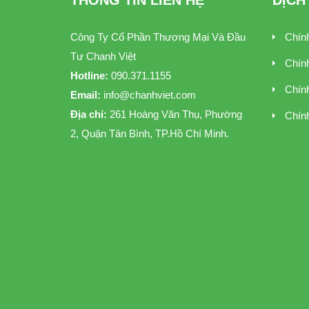
THÔNG TIN LIÊN HỆ
DỊCH
Công Ty Cổ Phần Thương Mại Và Đầu
Chín
Tư Chanh Việt
Chín
Hotline:
090.371.1155
Chín
Email:
info@chanhviet.com
Địa chỉ:
261 Hoàng Văn Thụ, Phường
Chính
2, Quận Tân Bình, TP.Hồ Chí Minh.